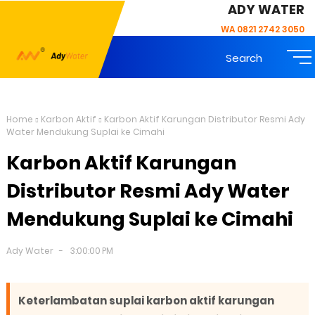
ADY WATER
WA 0821 2742 3050
Search
Home
Karbon Aktif
Karbon Aktif Karungan Distributor Resmi Ady
Water Mendukung Suplai ke Cimahi
Karbon Aktif Karungan
Distributor Resmi Ady Water
Mendukung Suplai ke Cimahi
Ady Water
3:00:00 PM
Keterlambatan suplai karbon aktif karungan